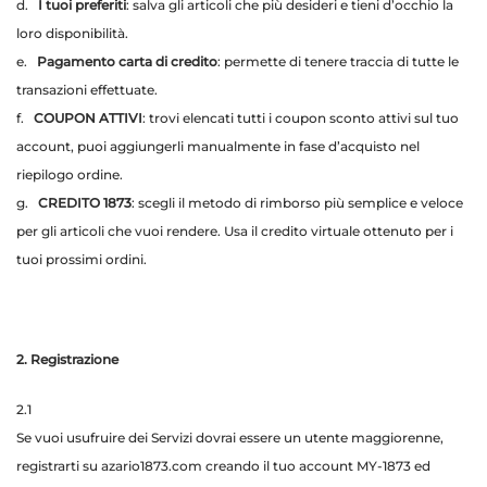
d.
I tuoi preferiti
: salva gli articoli che più desideri e tieni d’occhio la
loro disponibilità.
e.
Pagamento carta di credito
: permette di tenere traccia di tutte le
transazioni effettuate.
f.
COUPON ATTIVI
: trovi elencati tutti i coupon sconto attivi sul tuo
account, puoi aggiungerli manualmente in fase d’acquisto nel
riepilogo ordine.
g.
CREDITO 1873
: scegli il metodo di rimborso più semplice e veloce
per gli articoli che vuoi rendere. Usa il credito virtuale ottenuto per i
tuoi prossimi ordini.
2. Registrazione
2.1
Se vuoi usufruire dei Servizi dovrai essere un utente maggiorenne,
registrarti su azario1873.com creando il tuo account MY-1873 ed