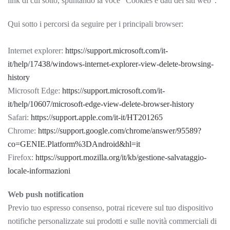
link di cui sotto, spuntando la voce “Cookies e dati dei siti web”.
Qui sotto i percorsi da seguire per i principali browser:
Internet explorer:
https://support.microsoft.com/it-
it/help/17438/windows-internet-explorer-view-delete-browsing-
history
Microsoft Edge:
https://support.microsoft.com/it-
it/help/10607/microsoft-edge-view-delete-browser-history
Safari:
https://support.apple.com/it-it/HT201265
Chrome:
https://support.google.com/chrome/answer/95589?
co=GENIE.Platform%3DAndroid&hl=it
Firefox:
https://support.mozilla.org/it/kb/gestione-salvataggio-
locale-informazioni
Web push notification
Previo tuo espresso consenso, potrai ricevere sul tuo dispositivo
notifiche personalizzate sui prodotti e sulle novità commerciali di